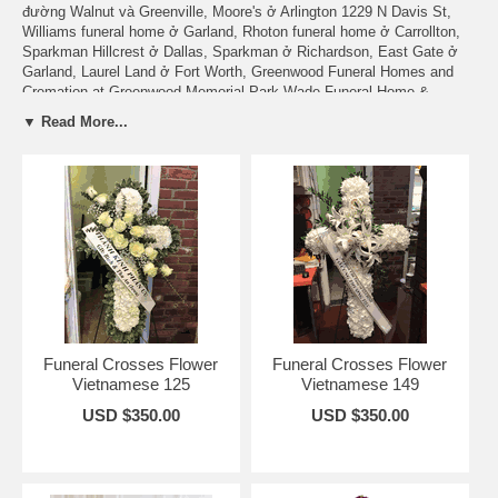
đường Walnut và Greenville, Moore's ở Arlington 1229 N Davis St,
Williams funeral home ở Garland, Rhoton funeral home ở Carrollton,
Sparkman Hillcrest ở Dallas, Sparkman ở Richardson, East Gate ở
Garland, Laurel Land ở Fort Worth, Greenwood Funeral Homes and
Cremation at Greenwood Memorial Park,Wade Funeral Home &
Crematory 4140 W Pioneer Pkwy, Arlington, TX 76013, v.v.v
▼ Read More...
Hoa tang lễ, vòng hoa tang, kệ hoa tang
Hoa đám ma
Hoa phúng điếu
Hoa chia buồn
Hoa trên nắp qua tài vvv
Hoa Thánh Giá
Funeral Crosses Flower
Funeral Crosses Flower
Vietnamese 125
Vietnamese 149
USD $350.00
USD $350.00