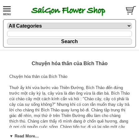
Chuyện hóa thân của Bích Thảo
Chuyện hóa thân của Bích Thảo
Thuở ấy khi vừa bước vào Thiên Đường, Bích Thảo đến đứng
trước một cây kỳ lạ, cây vừa là đàn ông vừa là đàn bà. Bích Thảo
cúi chào cây một cách kính cẩn và hỏi : "Chào cây, cây có phải là
cây của sự sống không?" Nhưng khi có con rắn muốn thay cây trả
lời cho chàng thì Bích Thảo quay lưng bỏ đi. Chàng tập trung thị
giác để nhìn, mọi thứ ở trên Thiên Đường đều làm cho chàng
thích thú. Chàng cảm thấy rõ mình đang ở chốn quê hương, đang
ở nơi cội nguồn cuộc sống. Chàng tiếp tục đi và lại gặp một cây
kỳ dị khác, cây này vừa là mặt trời vừa là mặt trăng. Bích Thảo
▼ Read More...
hỏi : "Này cây ơi, cây có phải là cây của sự sống không ?" Bên